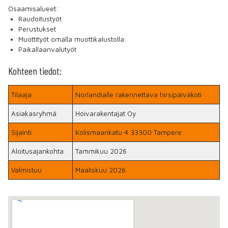
Osaamisalueet:
Raudoitustyöt
Perustukset
Muottityöt omalla muottikalustolla
Paikallaanvalutyöt
Kohteen tiedot:
Tilaaja
Norlandialle rakennettava hirsipäiväkoti
Asiakasryhmä
Hoivarakentajat Oy
Sijainti
Kolismaankatu 4 33300 Tampere
Aloitusajankohta
Tammikuu 2026
Valmistuu
Maaliskuu 2026