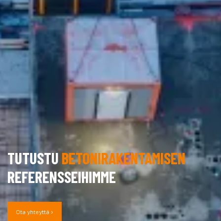
TUTUSTU
BETONI­RAKENTAMISEN
REFERENSSEIHIMME
Ota yhteyttä ›