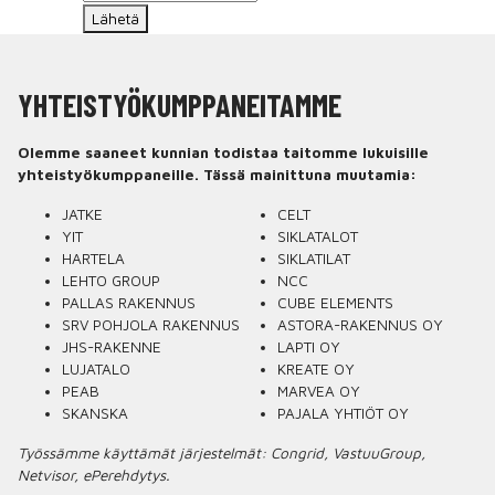
Lähetä
YHTEISTYÖ­KUMPPANEITAMME
Olemme saaneet kunnian todistaa taitomme lukuisille
yhteistyökumppaneille. Tässä mainittuna muutamia:
JATKE
CELT
YIT
SIKLATALOT
HARTELA
SIKLATILAT
LEHTO GROUP
NCC
PALLAS RAKENNUS
CUBE ELEMENTS
SRV POHJOLA RAKENNUS
ASTORA-RAKENNUS OY
JHS-RAKENNE
LAPTI OY
LUJATALO
KREATE OY
PEAB
MARVEA OY
SKANSKA
PAJALA YHTIÖT OY
Työssämme käyttämät järjestelmät: Congrid, VastuuGroup,
Netvisor, ePerehdytys.